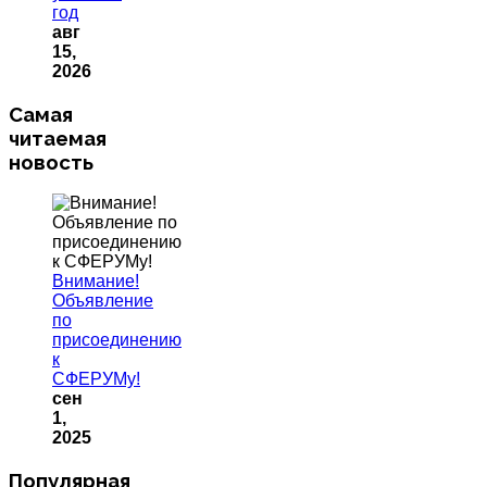
год
авг
15,
2026
Самая
читаемая
новость
Внимание!
Объявление
по
присоединению
к
СФЕРУМу!
сен
1,
2025
Популярная