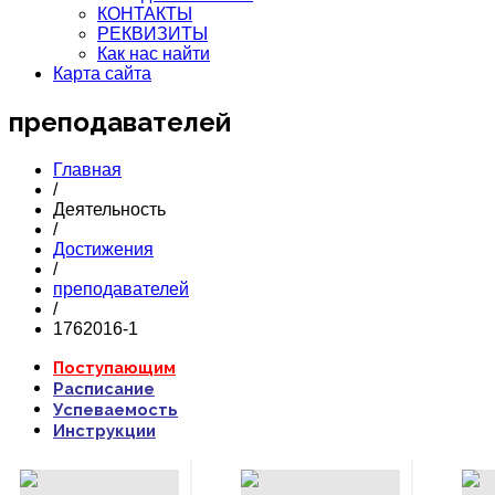
КОНТАКТЫ
РЕКВИЗИТЫ
Как нас найти
Карта сайта
преподавателей
Главная
/
Деятельность
/
Достижения
/
преподавателей
/
1762016-1
ПОДРОБНЕЕ...
ПОДРОБНЕЕ...
П
Поступающим
Расписание
Успеваемость
Инструкции