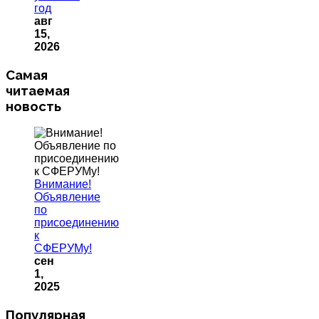
год
авг
15,
2026
Самая
читаемая
новость
Внимание!
Объявление
по
присоединению
к
СФЕРУМу!
сен
1,
2025
Популярная