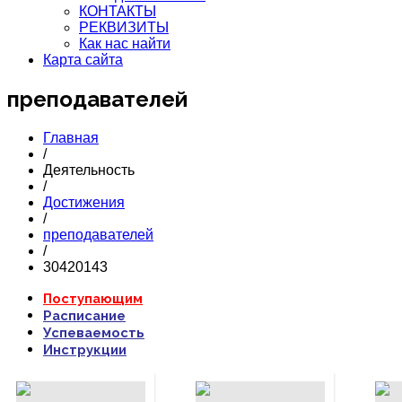
КОНТАКТЫ
РЕКВИЗИТЫ
Как нас найти
Карта сайта
преподавателей
Главная
/
Деятельность
/
Достижения
/
преподавателей
/
30420143
ПОДРОБНЕЕ...
ПОДРОБНЕЕ...
П
Поступающим
Расписание
Успеваемость
Инструкции