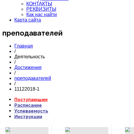
КОНТАКТЫ
РЕКВИЗИТЫ
Как нас найти
Карта сайта
преподавателей
Главная
/
Деятельность
/
Достижения
/
преподавателей
/
11122018-1
ПОДРОБНЕЕ...
ПОДРОБНЕЕ...
П
Поступающим
Расписание
Успеваемость
Инструкции