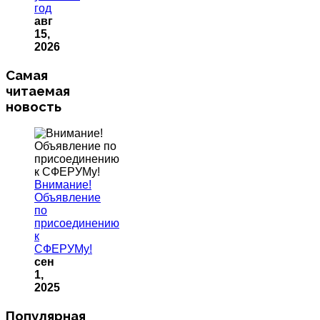
год
авг
15,
2026
Самая
читаемая
новость
Внимание!
Объявление
по
присоединению
к
СФЕРУМу!
сен
1,
2025
Популярная