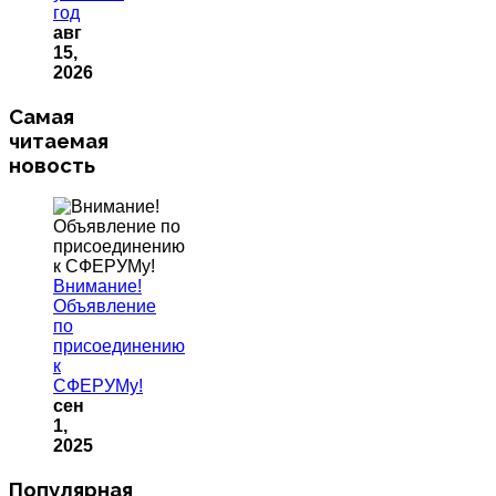
год
авг
15,
2026
Самая
читаемая
новость
Внимание!
Объявление
по
присоединению
к
СФЕРУМу!
сен
1,
2025
Популярная