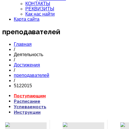
КОНТАКТЫ
РЕКВИЗИТЫ
Как нас найти
Карта сайта
преподавателей
Главная
/
Деятельность
/
Достижения
/
преподавателей
/
5122015
ПОДРОБНЕЕ...
ПОДРОБНЕЕ...
П
Поступающим
Расписание
Успеваемость
Инструкции